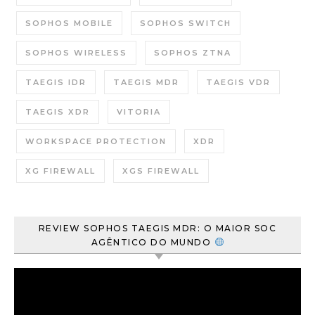
SOPHOS MOBILE
SOPHOS SWITCH
SOPHOS WIRELESS
SOPHOS ZTNA
TAEGIS IDR
TAEGIS MDR
TAEGIS VDR
TAEGIS XDR
VITORIA
WORKSPACE PROTECTION
XDR
XG FIREWALL
XGS FIREWALL
REVIEW SOPHOS TAEGIS MDR: O MAIOR SOC
AGÊNTICO DO MUNDO
Tocador
de
vídeo