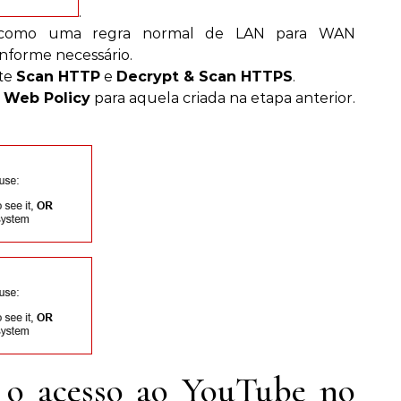
.
ll como uma regra normal de LAN para WAN
nforme necessário.
ite
Scan HTTP
e
Decrypt & Scan HTTPS
.
a
Web Policy
para aquela criada na etapa anterior.
o acesso ao YouTube no