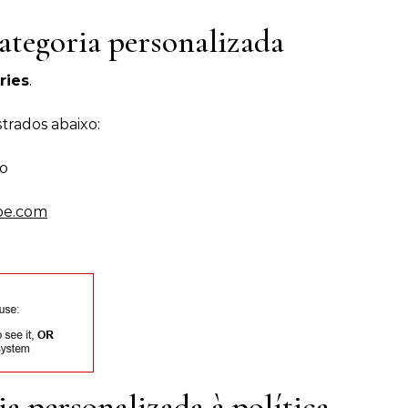
tegoria personalizada
ries
.
rados abaixo:
o
l
be.com
a personalizada à política