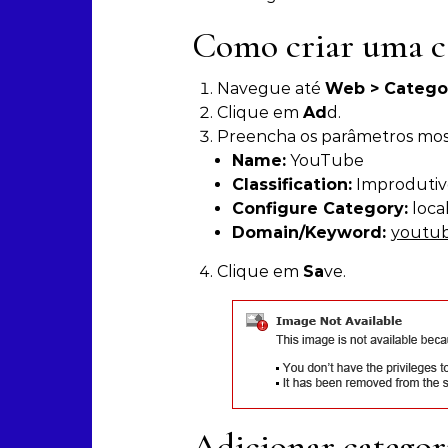
Como criar uma ca
Navegue até
Web > Catego
Clique em
Ad
d.
Preencha os parâmetros most
Name:
YouTube
Classification:
Improdutiv
Configure Category
:
loca
Domain/Keyword
:
youtu
Clique em
Sa
ve.
Adicionar categori