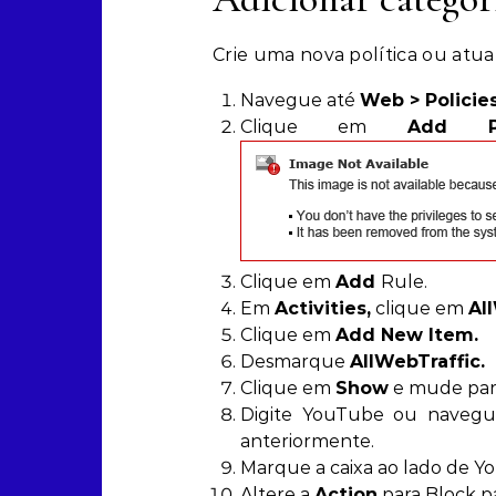
Crie uma nova política ou atua
Navegue até
Web > Policie
Clique em
Add Po
Clique em
Add
Rule.
Em
Activities
,
clique em
Al
Clique em
Add New Item
.
Desmarque
AllWebTraffic.
Clique em
Show
e mude par
Digite YouTube ou navegu
anteriormente.
Marque a caixa ao lado de 
Altere a
Action
para Block p