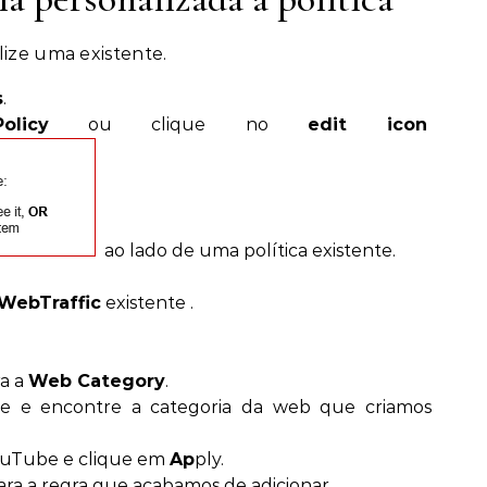
lize uma existente.
s
.
licy
ou clique no
edit icon
ao lado de uma política existente.
lWebTraffic
existente .
a a
Web Category
.
e e encontre a categoria da web que criamos
YouTube e clique em
Ap
ply.
ara a regra que acabamos de adicionar.