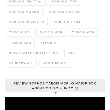
SOPHOS CENTRAL
SOPHOS ITDR
SOPHOS MOBILE
SOPHOS SWITCH
SOPHOS WIRELESS
SOPHOS ZTNA
TAEGIS IDR
TAEGIS MDR
TAEGIS VDR
TAEGIS XDR
VITORIA
WORKSPACE PROTECTION
XDR
XG FIREWALL
XGS FIREWALL
REVIEW SOPHOS TAEGIS MDR: O MAIOR SOC
AGÊNTICO DO MUNDO
Tocador
de