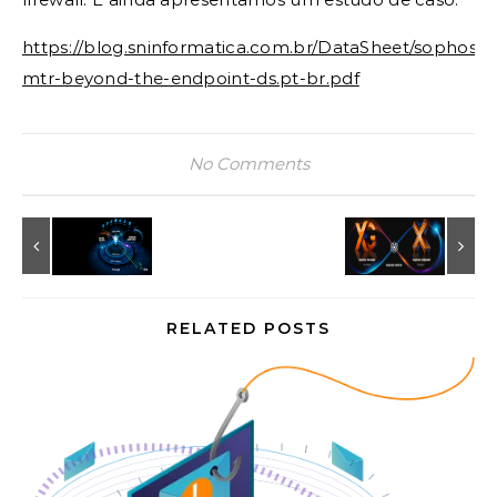
https://blog.sninformatica.com.br/DataSheet/sophos-
mtr-beyond-the-endpoint-ds.pt-br.pdf
No Comments
RELATED POSTS