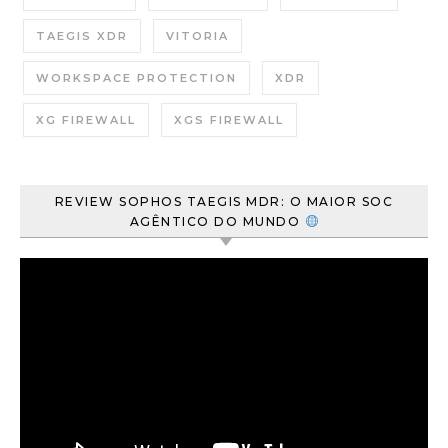
TAEGIS XDR
VITORIA
WORKSPACE PROTECTION
XDR
XG FIREWALL
XGS FIREWALL
REVIEW SOPHOS TAEGIS MDR: O MAIOR SOC
AGÊNTICO DO MUNDO
Tocador
de
vídeo