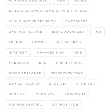
ADVISORY SERVICES
AWS
AZURE
CIBERSEGURANÇA COMO SERVIÇO (CSAAS)
CLOUD NATIVE SECURITY
DATASHEET
DNS PROTECTION
EMAIL ADVANCED
FAQ
FUSION
GOOGLE
INTERCEPT X
INTERNET
MANAGED RISK
MDR
MERCADOS
NDR
PHISH THREAT
RAPID RESPONSE
SECURITYWORKS
SEM CATEGORIA
SFOS V19
SFOS V20
SFOS V21
SFOS V22
SOPHOS AI
SOPHOS CENTRAL
SOPHOS ITDR