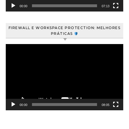
00:00
07:13
FIREWALL E WORKSPACE PROTECTION: MELHORES
PRÁTICAS
Tocador
de
vídeo
00:00
08:05