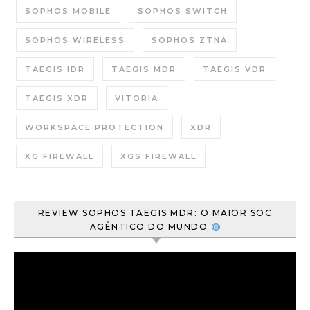
SOPHOS MOBILE
SOPHOS SWITCH
SOPHOS WIRELESS
SOPHOS ZTNA
TAEGIS IDR
TAEGIS MDR
TAEGIS VDR
TAEGIS XDR
VITORIA
WORKSPACE PROTECTION
XDR
XG FIREWALL
XGS FIREWALL
REVIEW SOPHOS TAEGIS MDR: O MAIOR SOC
AGÊNTICO DO MUNDO
Tocador
de
vídeo