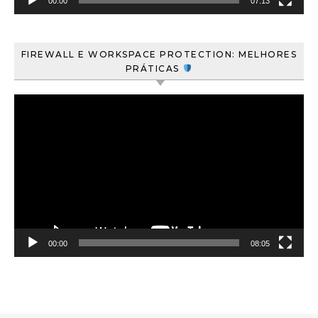
00:00
07:13
FIREWALL E WORKSPACE PROTECTION: MELHORES
PRÁTICAS
Tocador
de
vídeo
00:00
08:05