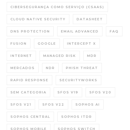
CIBERSEGURANÇA COMO SERVIÇO (CSAAS)
CLOUD NATIVE SECURITY
DATASHEET
DNS PROTECTION
EMAIL ADVANCED
FAQ
FUSION
GOOGLE
INTERCEPT X
INTERNET
MANAGED RISK
MDR
MERCADOS
NDR
PHISH THREAT
RAPID RESPONSE
SECURITYWORKS
SEM CATEGORIA
SFOS V19
SFOS V20
SFOS V21
SFOS V22
SOPHOS AI
SOPHOS CENTRAL
SOPHOS ITDR
SOPHOS MOBILE
SOPHOS SWITCH