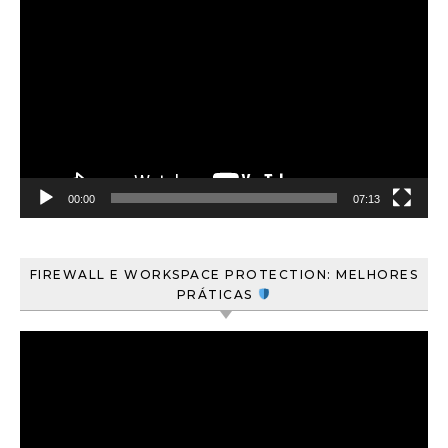
de
vídeo
00:00
07:13
FIREWALL E WORKSPACE PROTECTION: MELHORES
PRÁTICAS
Tocador
de
vídeo